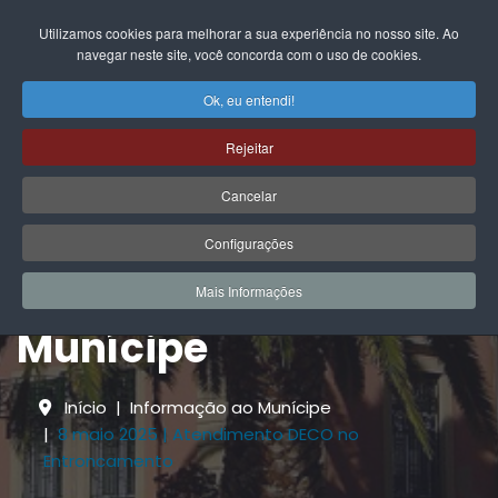
EN
FR
DE
IT
PL
PT
ES
Utilizamos cookies para melhorar a sua experiência no nosso site. Ao
navegar neste site, você concorda com o uso de cookies.
Ok, eu entendi!
Rejeitar
Cancelar
Configurações
Informação ao
Mais Informações
Munícipe
Início
Informação ao Munícipe
8 maio 2025 | Atendimento DECO no
Entroncamento