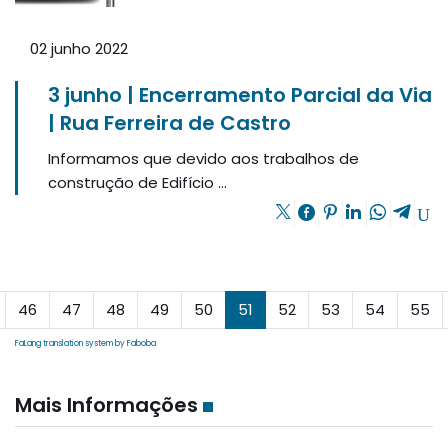
02 junho 2022
3 junho | Encerramento Parcial da Via
| Rua Ferreira de Castro
Informamos que devido aos trabalhos de
construção de Edifício ...
46
47
48
49
50
51
52
53
54
55
FaLang translation system by Faboba
Mais Informações