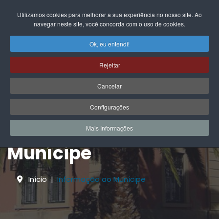
EN
FR
DE
IT
PL
PT
ES
Utilizamos cookies para melhorar a sua experiência no nosso site. Ao
navegar neste site, você concorda com o uso de cookies.
Ok, eu entendi!
Rejeitar
Cancelar
Configurações
Informação ao
Mais Informações
Munícipe
Início
Informação ao Munícipe