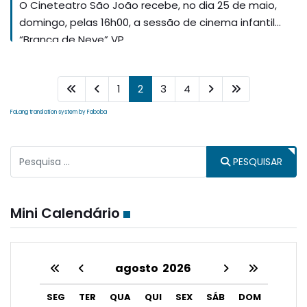
O Cineteatro São João recebe, no dia 25 de maio,
domingo, pelas 16h00, a sessão de cinema infantil
“Branca de Neve” VP.
1
2
3
4
FaLang translation system by Faboba
Pesquisar
PESQUISAR
Type 2 or more characters for results.
Mini Calendário
agosto
2026
SEG
TER
QUA
QUI
SEX
SÁB
DOM