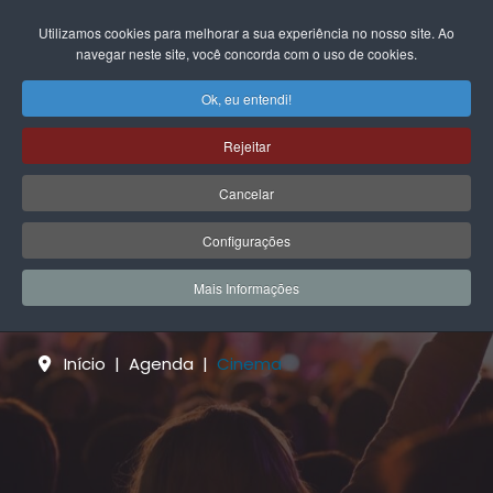
EN
FR
DE
IT
PL
PT
ES
Utilizamos cookies para melhorar a sua experiência no nosso site. Ao
navegar neste site, você concorda com o uso de cookies.
Ok, eu entendi!
Rejeitar
Cancelar
Configurações
Agenda
Mais Informações
Início
Agenda
Cinema