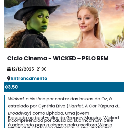
GRANDE FILME conta, tanto na versão original, como
na dobrada, com um extraordinário elenco de vozes.
Ciclo Cinema - WICKED – PELO BEM
12/12/2025
21:30
Entroncamento
€3.50
Wicked
, a história por contar das bruxas de Oz, é
estrelado por Cynthia Erivo (
Harriet
, A Cor Púrpura
da
Broadway
) como Elphaba, uma jovem
Baseado no best-seller de Gregory Maguire, Wicked
incompreendida por causa da sua incomum pele
é adaptado para o cinema pela escritora Winnie
verde, que ainda não descobriu o seu verdadeiro