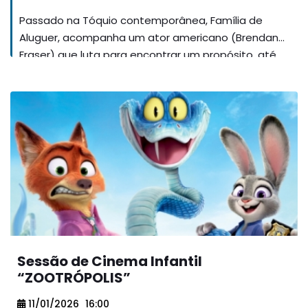
Passado na Tóquio contemporânea, Família de
Aluguer, acompanha um ator americano (Brendan
Fraser) que luta para encontrar um propósito, até
conseguir um trabalho invulgar: colaborar com uma
agência japonesa de “famílias de aluguer”,
interpretando papéis de substituto para
desconhecidos. Ao confrontar-se com as
complexidades morais do seu trabalho, redescobre
o sentido de propósito, o sentimento de pertença e
a beleza discreta da ligação humana.
Sessão de Cinema Infantil
“ZOOTRÓPOLIS”
11/01/2026
16:00