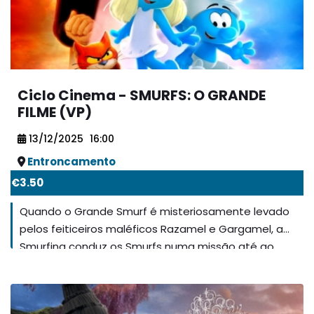
Ciclo Cinema - SMURFS: O GRANDE
FILME (VP)
13/12/2025
16:00
Entroncamento
€3.50
Quando o Grande Smurf é misteriosamente levado
pelos feiticeiros maléficos Razamel e Gargamel, a
Smurfina conduz os Smurfs numa missão até ao
mundo real para o libertar. Com a ajuda de novos
amigos, os Smurfs têm de descobrir o que define o
seu destino para salvar o universo. SMURFS: O