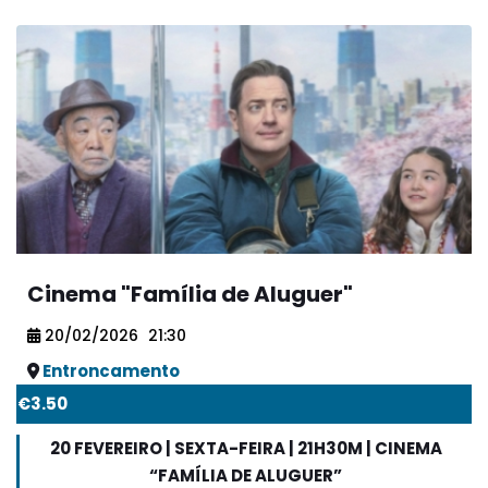
fantasma – numa comédia marítima que o leva às
profundezas do oceano, onde nenhumA esponja
jamais esteve.
Cinema "Família de Aluguer"
20/02/2026
21:30
Entroncamento
€3.50
20 FEVEREIRO | SEXTA-FEIRA | 21H30M | CINEMA
“FAMÍLIA DE ALUGUER”