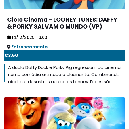
Ciclo Cinema - LOONEY TUNES: DAFFY
& PORKY SALVAM O MUNDO (VP)
14/12/2025
16:00
Entroncamento
€3.50
A dupla Daffy Duck e Porky Pig regressam ao cinema
numa comédia animada e alucinante. Combinando
piadas e desastres que só os Lonney Toons são
capazes de fazer, Daffy, Porky e Petúnia, uma nova
amiga, tentam salvar o mundo de uma terrível
ameaça.