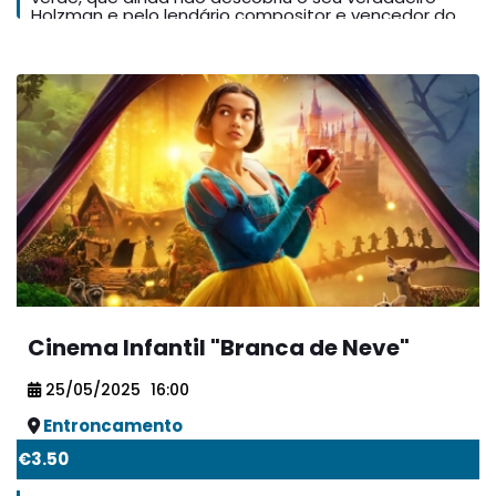
Holzman e pelo lendário compositor e vencedor do
poder, e a vencedora do Grammy, multiplatina e
Grammy e Oscar® Stephen Schwartz. O musical da
superestrela global Ariana Grande como Glinda,
Broadway é produzido pela Universal Stage
uma jovem popular, dotada pelo privilégio e pela
Productions, Marc Platt, o Araca Group, Jon B. Platt e
ambição, que ainda não descobriu o seu verdadeiro
David Stone.
coração.
Cinema Infantil "Branca de Neve"
25/05/2025
16:00
Entroncamento
€3.50