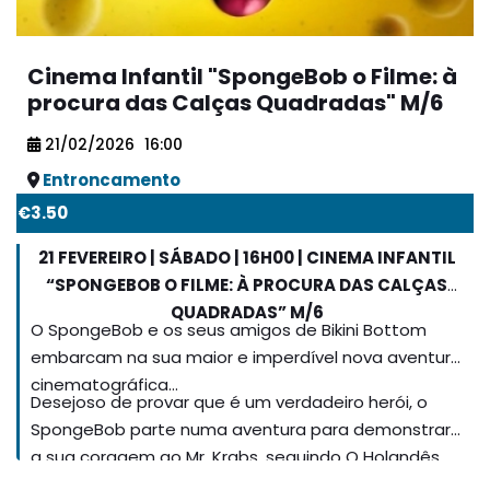
Cinema Infantil "SpongeBob o Filme: à
procura das Calças Quadradas" M/6
21/02/2026
16:00
Entroncamento
€3.50
21 FEVEREIRO | SÁBADO | 16H00 | CINEMA INFANTIL
“SPONGEBOB O FILME: À PROCURA DAS CALÇAS
QUADRADAS” M/6
O SpongeBob e os seus amigos de Bikini Bottom
embarcam na sua maior e imperdível nova aventura
cinematográfica…
Desejoso de provar que é um verdadeiro herói, o
SpongeBob parte numa aventura para demonstrar
a sua coragem ao Mr. Krabs, seguindo O Holandês
Voador – um misterioso e aventureiro pirata